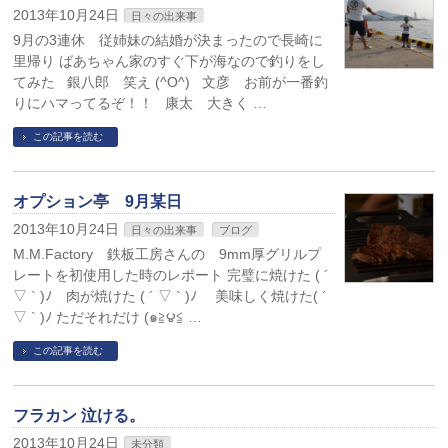
2013年10月24日
日々の出来事
9月の3連休 従姉妹の結婚が決まったので長崎に
里帰り ばあちゃん家のすぐ下が海なので釣りをし
てみた 銀八郎 笑え (^O^) 文彦 お前が一番釣
りにハマってるぞ！！ 康太 大きく …
この記事を読む
オプション亭 9月某日
2013年10月24日
日々の出来事
ブログ
M.M.Factory 鉄板工房さんの 9mm厚グリルプ
レートを初使用した時のレポート 完璧に焼けた ( ´
▽ ` )ﾉ 肉が焼けた ( ´ ▽ ` )ﾉ 美味しく焼けた( ´
▽ ` )ﾉ ただそれだけ (๑≧౪≦ …
この記事を読む
フラカン 泣ける。
2013年10月24日
未分類