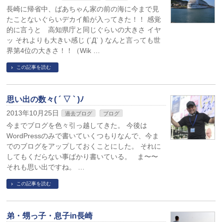
長崎に帰省中、ばあちゃん家の前の海に今まで見
たことないぐらいデカイ船が入ってきた！！ 感覚
的に言うと 高知県庁と同じぐらいの大きさ イヤ
ッ それよりも大きい感じ (´Д` ) なんと言っても世
界第4位の大きさ！！（Wik …
この記事を読む
思い出の数々( ´ ▽ ` )ﾉ
2013年10月25日
過去ブログ
ブログ
今までブログを色々引っ越してきた。 今後は
WordPressのみで書いていくつもりなんで、今ま
でのブログをアップしておくことにした。 それに
してもくだらない事ばかり書いている。 ま〜〜
それも思い出ですね。 …
この記事を読む
弟・甥っ子・息子in長崎