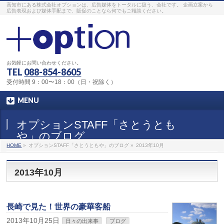
高知市にある株式会社オプションは、広告媒体をトータルに扱う、会社です。 企画立案から
広告表現および媒体手配まで、販促のことなら何でもご相談ください。
お気軽にお問い合わせください。
TEL
088-854-8605
受付時間 9：00〜18：00（日・祝除く）
MENU
オプションSTAFF「さとうとも
や」のブログ
HOME
»
オプションSTAFF「さとうともや」のブログ »
2013年10月
2013年10月
長崎で見た！世界の豪華客船
2013年10月25日
日々の出来事
ブログ