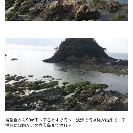
展望台から50m下へ下るとすぐ海へ 浅瀬で海水浴が出来て 干
潮時には向かいの弁天島まで渡れる