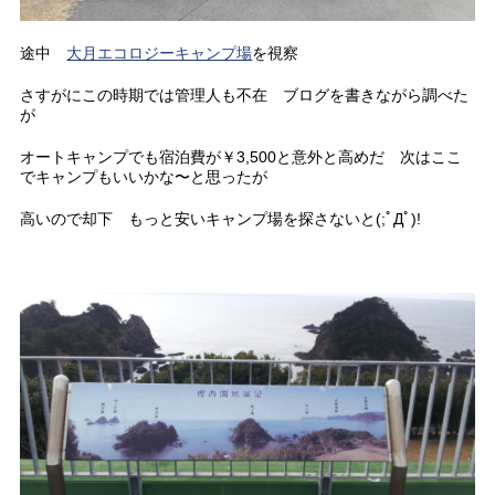
途中
大月エコロジーキャンプ場
を視察
さすがにこの時期では管理人も不在 ブログを書きながら調べた
が
オートキャンプでも宿泊費が￥3,500と意外と高めだ 次はここ
でキャンプもいいかな〜と思ったが
高いので却下 もっと安いキャンプ場を探さないと(;ﾟДﾟ)!