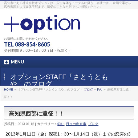
高知市にある株式会社オプションは、広告媒体をトータルに扱う、会社です。 企画立案から
広告表現および媒体手配まで、販促のことなら何でもご相談ください。
お気軽にお問い合わせください。
TEL
088-854-8605
受付時間 9：00〜18：00（日・祝除く）
MENU
オプションSTAFF「さとうとも
や」のブログ
HOME
»
オプションSTAFF「さとうともや」のブログ »
ブログ
»
釣り
»
高知県西部に遠
征！！
高知県西部に遠征！！
投稿日：2013.01.15 | カテゴリー：
釣り
,
日々の出来事
,
ブログ
2013年1月11日（金）深夜1：30〜1月14日（祝）までの怒涛の3