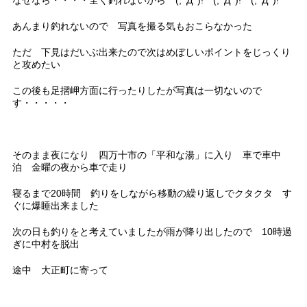
なぜなら・・・・全く釣れないから (;ﾟДﾟ)! (;ﾟДﾟ)! (;ﾟДﾟ)!
あんまり釣れないので 写真を撮る気もおこらなかった
ただ 下見はだいぶ出来たので次はめぼしいポイントをじっくり
と攻めたい
この後も足摺岬方面に行ったりしたが写真は一切ないので
す・・・・・
そのまま夜になり 四万十市の「平和な湯」に入り 車で車中
泊 金曜の夜から車で走り
寝るまで20時間 釣りをしながら移動の繰り返しでクタクタ す
ぐに爆睡出来ました
次の日も釣りをと考えていましたが雨が降り出したので 10時過
ぎに中村を脱出
途中 大正町に寄って